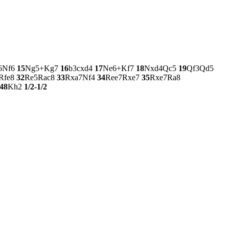
6
Nf6
15
Ng5+
Kg7
16
b3
cxd4
17
Ne6+
Kf7
18
Nxd4
Qc5
19
Qf3
Qd5
Rfe8
32
Re5
Rac8
33
Rxa7
Nf4
34
Ree7
Rxe7
35
Rxe7
Ra8
48
Kh2
1/2-1/2