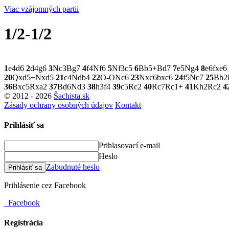
Viac vzájomných partii
1/2-1/2
1
e4
d6
2
d4
g6
3
Nc3
Bg7
4
f4
Nf6
5
Nf3
c5
6
Bb5+
Bd7
7
e5
Ng4
8
e6
fxe6
20
Qxd5+
Nxd5
21
c4
Ndb4
22
O-O
Nc6
23
Nxc6
bxc6
24
f5
Nc7
25
Bb2
36
Bxc5
Rxa2
37
Bd6
Nd3
38
h3
f4
39
c5
Rc2
40
Rc7
Rc1+
41
Kh2
Rc2
4
© 2012 - 2026
Šachista.sk
Zásady ochrany osobných údajov
Kontakt
Prihlásiť sa
Prihlasovací e-mail
Heslo
Zabudnuté heslo
Prihlásiť sa
Prihlásenie cez Facebook
Facebook
Registrácia