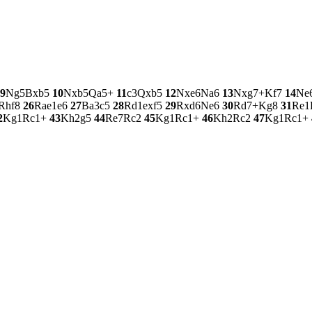
9
Ng5
Bxb5
10
Nxb5
Qa5+
11
c3
Qxb5
12
Nxe6
Na6
13
Nxg7+
Kf7
14
Ne
Rhf8
26
Rae1
e6
27
Ba3
c5
28
Rd1
exf5
29
Rxd6
Ne6
30
Rd7+
Kg8
31
Re1
2
Kg1
Rc1+
43
Kh2
g5
44
Re7
Rc2
45
Kg1
Rc1+
46
Kh2
Rc2
47
Kg1
Rc1+