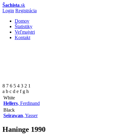
Šachista
.sk
Login
Registrácia
Domov
Štatistiky
Veľmajstri
Kontakt
8 7 6 5 4 3 2 1
a b c d e f g h
White
Hellers
, Ferdinand
Black
Seirawan
, Yasser
Haninge
1990