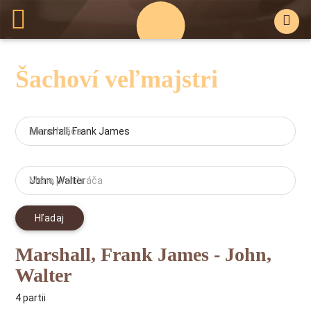
Šachoví veľmajstri
Meno hráča
Meno protihráča
Hľadaj
Marshall, Frank James - John,
Walter
4 partii