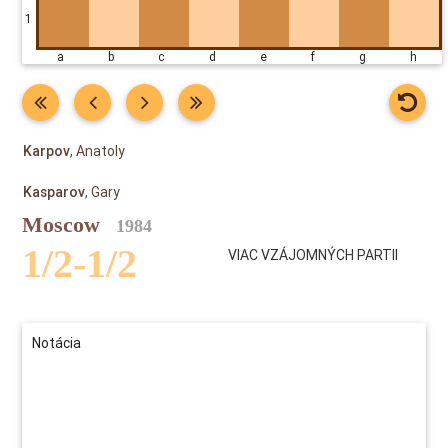
1
a b c d e f g h
Karpov
, Anatoly
Kasparov
, Gary
Moscow
1984
1/2-1/2
VIAC VZÁJOMNÝCH PARTII
Notácia