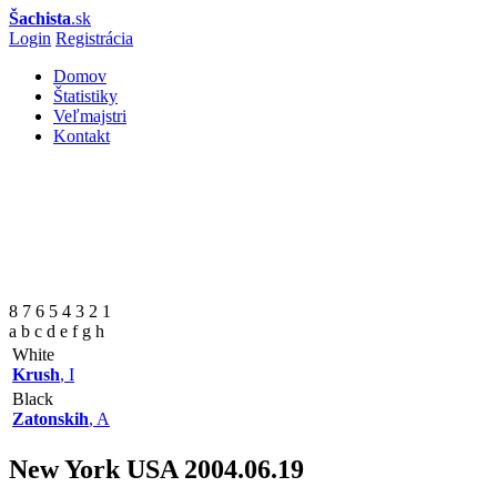
Šachista
.sk
Login
Registrácia
Domov
Štatistiky
Veľmajstri
Kontakt
8 7 6 5 4 3 2 1
a b c d e f g h
White
Krush
, I
Black
Zatonskih
, A
New York USA
2004.06.19