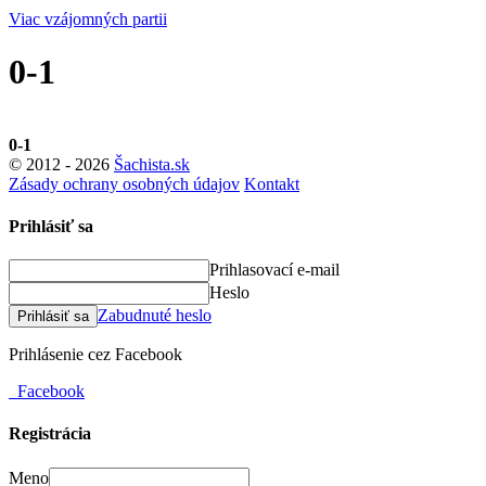
Viac vzájomných partii
0-1
0-1
© 2012 - 2026
Šachista.sk
Zásady ochrany osobných údajov
Kontakt
Prihlásiť sa
Prihlasovací e-mail
Heslo
Zabudnuté heslo
Prihlásiť sa
Prihlásenie cez Facebook
Facebook
Registrácia
Meno