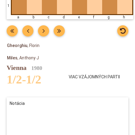
1
a b c d e f g h
Gheorghiu
, Florin
Miles
, Anthony J
Vienna
1980
1/2-1/2
VIAC VZÁJOMNÝCH PARTII
Notácia