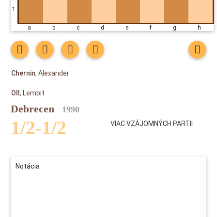
1
a b c d e f g h
Chernin
, Alexander
Oll
, Lembit
Debrecen
1990
1/2-1/2
VIAC VZÁJOMNÝCH PARTII
Notácia