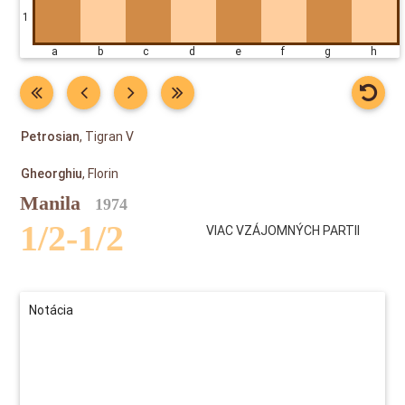
1
a b c d e f g h
Petrosian
, Tigran V
Gheorghiu
, Florin
Manila
1974
1/2-1/2
VIAC VZÁJOMNÝCH PARTII
Notácia