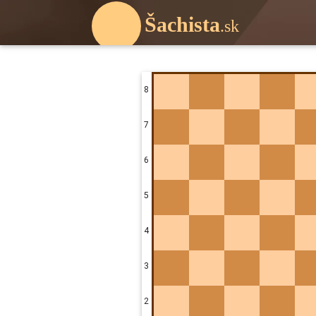
Šachista
.sk
8
7
6
5
4
3
2