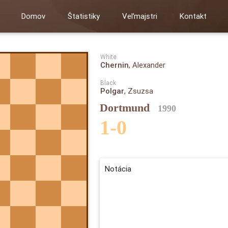
Domov
Štatistiky
Veľmajstri
Kontakt
White
Chernin
, Alexander
Black
Polgar
, Zsuzsa
Dortmund
1990
1-0
Notácia