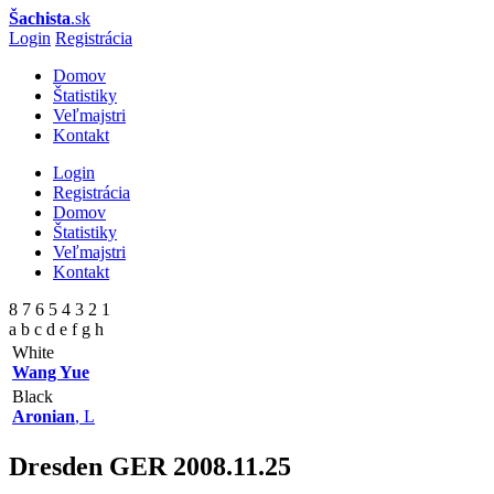
Šachista
.sk
Login
Registrácia
Domov
Štatistiky
Veľmajstri
Kontakt
Login
Registrácia
Domov
Štatistiky
Veľmajstri
Kontakt
8 7 6 5 4 3 2 1
a b c d e f g h
White
Wang Yue
Black
Aronian
, L
Dresden GER
2008.11.25