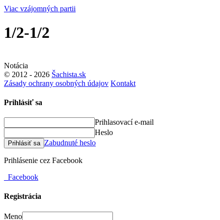
Viac vzájomných partii
1/2-1/2
Notácia
© 2012 - 2026
Šachista.sk
Zásady ochrany osobných údajov
Kontakt
Prihlásiť sa
Prihlasovací e-mail
Heslo
Zabudnuté heslo
Prihlásiť sa
Prihlásenie cez Facebook
Facebook
Registrácia
Meno