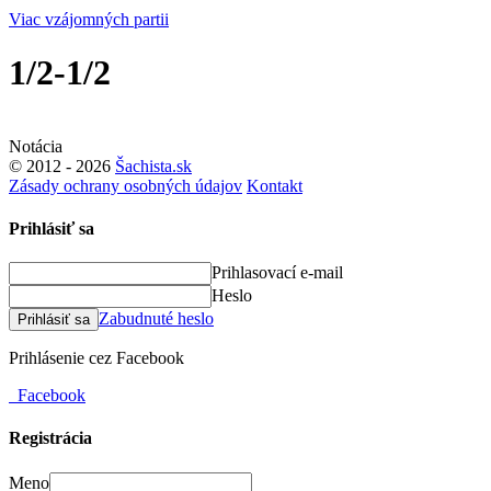
Viac vzájomných partii
1/2-1/2
Notácia
© 2012 - 2026
Šachista.sk
Zásady ochrany osobných údajov
Kontakt
Prihlásiť sa
Prihlasovací e-mail
Heslo
Zabudnuté heslo
Prihlásiť sa
Prihlásenie cez Facebook
Facebook
Registrácia
Meno