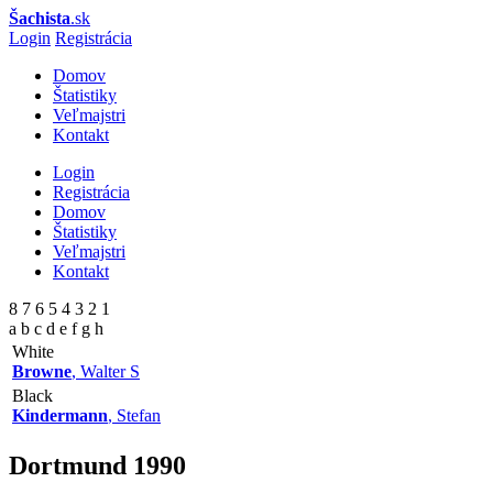
Šachista
.sk
Login
Registrácia
Domov
Štatistiky
Veľmajstri
Kontakt
Login
Registrácia
Domov
Štatistiky
Veľmajstri
Kontakt
8 7 6 5 4 3 2 1
a b c d e f g h
White
Browne
, Walter S
Black
Kindermann
, Stefan
Dortmund
1990