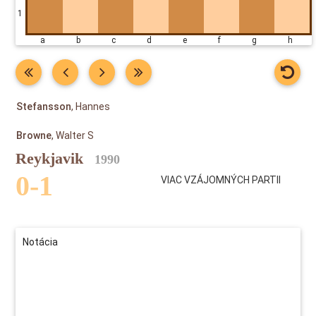
1
a b c d e f g h
Stefansson
, Hannes
Browne
, Walter S
Reykjavik
1990
0-1
VIAC VZÁJOMNÝCH PARTII
Notácia