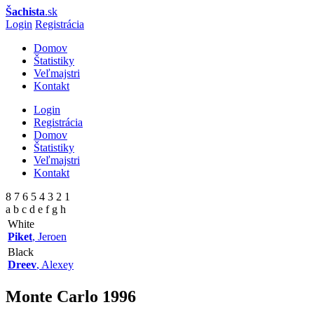
Šachista
.sk
Login
Registrácia
Domov
Štatistiky
Veľmajstri
Kontakt
Login
Registrácia
Domov
Štatistiky
Veľmajstri
Kontakt
8 7 6 5 4 3 2 1
a b c d e f g h
White
Piket
, Jeroen
Black
Dreev
, Alexey
Monte Carlo
1996