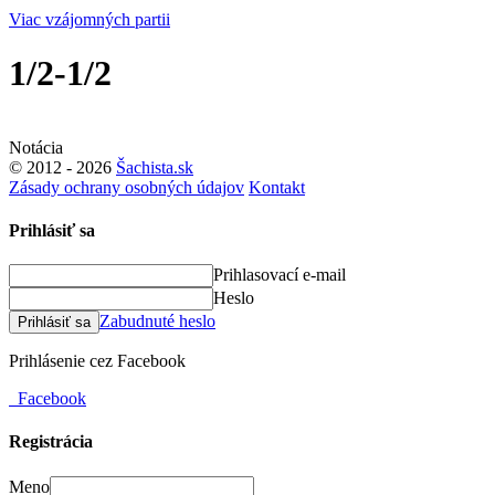
Viac vzájomných partii
1/2-1/2
Notácia
© 2012 - 2026
Šachista.sk
Zásady ochrany osobných údajov
Kontakt
Prihlásiť sa
Prihlasovací e-mail
Heslo
Zabudnuté heslo
Prihlásiť sa
Prihlásenie cez Facebook
Facebook
Registrácia
Meno