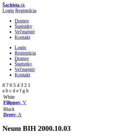
Šachista
.sk
Login
Registrácia
Domov
Štatistiky
Veľmajstri
Kontakt
Login
Registrácia
Domov
Štatistiky
Veľmajstri
Kontakt
8 7 6 5 4 3 2 1
a b c d e f g h
White
Filippov
, V
Black
Dreev
, A
Neum BIH
2000.10.03