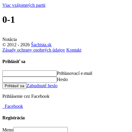
Viac vzájomných partii
0-1
Notácia
© 2012 - 2026
Šachista.sk
Zásady ochrany osobných údajov
Kontakt
Prihlásiť sa
Prihlasovací e-mail
Heslo
Zabudnuté heslo
Prihlásiť sa
Prihlásenie cez Facebook
Facebook
Registrácia
Meno