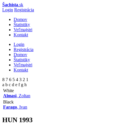
Šachista
.sk
Login
Registrácia
Domov
Štatistiky
Veľmajstri
Kontakt
Login
Registrácia
Domov
Štatistiky
Veľmajstri
Kontakt
8 7 6 5 4 3 2 1
a b c d e f g h
White
Almasi
, Zoltan
Black
Farago
, Ivan
HUN
1993