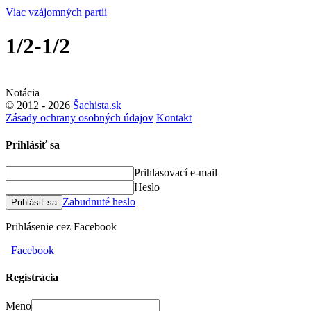
Viac vzájomných partii
1/2-1/2
Notácia
© 2012 - 2026
Šachista.sk
Zásady ochrany osobných údajov
Kontakt
Prihlásiť sa
Prihlasovací e-mail
Heslo
Zabudnuté heslo
Prihlásiť sa
Prihlásenie cez Facebook
Facebook
Registrácia
Meno