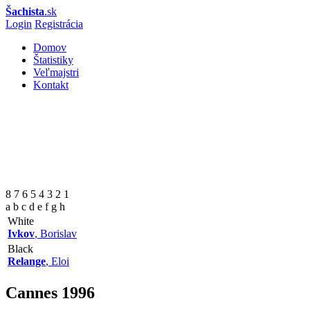
Šachista
.sk
Login
Registrácia
Domov
Štatistiky
Veľmajstri
Kontakt
8 7 6 5 4 3 2 1
a b c d e f g h
White
Ivkov
, Borislav
Black
Relange
, Eloi
Cannes
1996