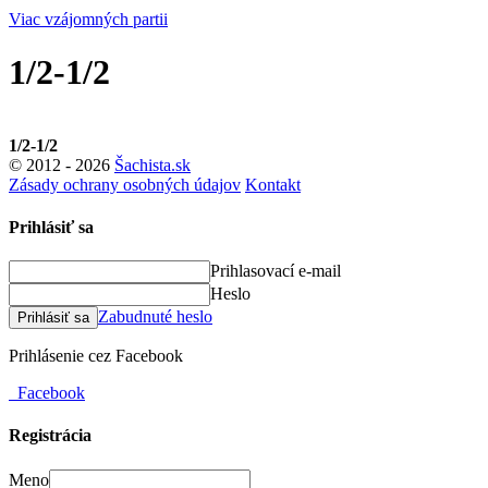
Viac vzájomných partii
1/2-1/2
1/2-1/2
© 2012 - 2026
Šachista.sk
Zásady ochrany osobných údajov
Kontakt
Prihlásiť sa
Prihlasovací e-mail
Heslo
Zabudnuté heslo
Prihlásiť sa
Prihlásenie cez Facebook
Facebook
Registrácia
Meno