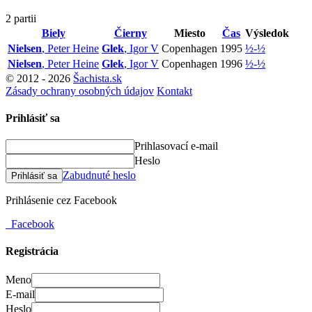
2 partii
Biely
Čierny
Miesto
Čas
Výsledok
Nielsen
, Peter Heine
Glek
, Igor V
Copenhagen
1995
½-½
Nielsen
, Peter Heine
Glek
, Igor V
Copenhagen
1996
½-½
© 2012 - 2026
Šachista.sk
Zásady ochrany osobných údajov
Kontakt
Prihlásiť sa
Prihlasovací e-mail
Heslo
Zabudnuté heslo
Prihlásiť sa
Prihlásenie cez Facebook
Facebook
Registrácia
Meno
E-mail
Heslo