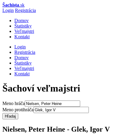
Šachista
.sk
Login
Registrácia
Domov
Štatistiky
Veľmajstri
Kontakt
Login
Registrácia
Domov
Štatistiky
Veľmajstri
Kontakt
Šachoví veľmajstri
Meno hráča
Meno protihráča
Hľadaj
Nielsen, Peter Heine - Glek, Igor V