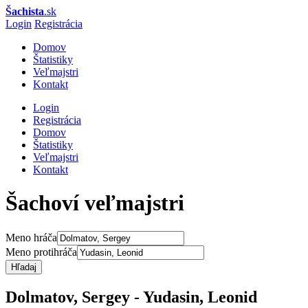
Šachista
.sk
Login
Registrácia
Domov
Štatistiky
Veľmajstri
Kontakt
Login
Registrácia
Domov
Štatistiky
Veľmajstri
Kontakt
Šachoví veľmajstri
Meno hráča
Meno protihráča
Hľadaj
Dolmatov, Sergey - Yudasin, Leonid