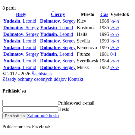
8 partii
Biely
Čierny
Miesto
Čas
Výsledok
Yudasin
, Leonid
Dolmatov
, Sergey
Kiev
1986
½-½
Dolmatov
, Sergey
Yudasin
, Leonid
Kostroma
1985
½-½
Dolmatov
, Sergey
Yudasin
, Leonid
Haifa
1995
½-½
Yudasin
, Leonid
Dolmatov
, Sergey
Sevilla
1993
½-½
Yudasin
, Leonid
Dolmatov
, Sergey
Kemerovo
1995
½-½
Dolmatov
, Sergey
Yudasin
, Leonid
Frunze
1981
0-1
Yudasin
, Leonid
Dolmatov
, Sergey
Sverdlovsk
1984
½-½
Yudasin
, Leonid
Dolmatov
, Sergey
Minsk
1982
½-½
© 2012 - 2026
Šachista.sk
Zásady ochrany osobných údajov
Kontakt
Prihlásiť sa
Prihlasovací e-mail
Heslo
Zabudnuté heslo
Prihlásiť sa
Prihlásenie cez Facebook