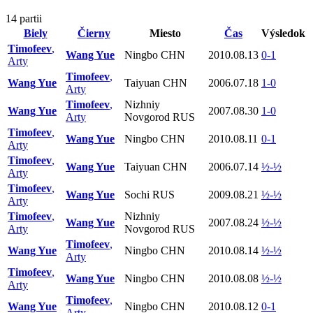
14 partii
Biely
Čierny
Miesto
Čas
Výsledok
Timofeev
,
Wang Yue
Ningbo CHN
2010.08.13
0-1
Arty
Timofeev
,
Wang Yue
Taiyuan CHN
2006.07.18
1-0
Arty
Timofeev
,
Nizhniy
Wang Yue
2007.08.30
1-0
Arty
Novgorod RUS
Timofeev
,
Wang Yue
Ningbo CHN
2010.08.11
0-1
Arty
Timofeev
,
Wang Yue
Taiyuan CHN
2006.07.14
½-½
Arty
Timofeev
,
Wang Yue
Sochi RUS
2009.08.21
½-½
Arty
Timofeev
,
Nizhniy
Wang Yue
2007.08.24
½-½
Arty
Novgorod RUS
Timofeev
,
Wang Yue
Ningbo CHN
2010.08.14
½-½
Arty
Timofeev
,
Wang Yue
Ningbo CHN
2010.08.08
½-½
Arty
Timofeev
,
Wang Yue
Ningbo CHN
2010.08.12
0-1
Arty