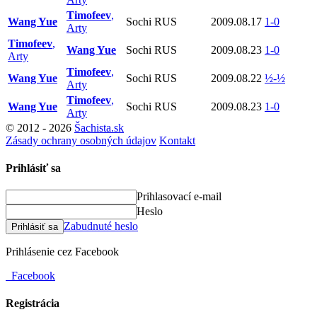
Timofeev
,
Wang Yue
Sochi RUS
2009.08.17
1-0
Arty
Timofeev
,
Wang Yue
Sochi RUS
2009.08.23
1-0
Arty
Timofeev
,
Wang Yue
Sochi RUS
2009.08.22
½-½
Arty
Timofeev
,
Wang Yue
Sochi RUS
2009.08.23
1-0
Arty
© 2012 - 2026
Šachista.sk
Zásady ochrany osobných údajov
Kontakt
Prihlásiť sa
Prihlasovací e-mail
Heslo
Zabudnuté heslo
Prihlásiť sa
Prihlásenie cez Facebook
Facebook
Registrácia