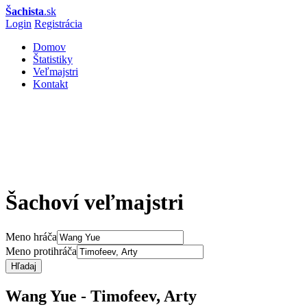
Šachista
.sk
Login
Registrácia
Domov
Štatistiky
Veľmajstri
Kontakt
Šachoví veľmajstri
Meno hráča
Meno protihráča
Hľadaj
Wang Yue - Timofeev, Arty