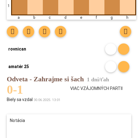
1
a b c d e f g h
rovnican
amatér 25
Odveta - Zahrajme si šach
1 dni/ťah
0-1
VIAC VZÁJOMNÝCH PARTII
Biely sa vzdal
30.06.2025. 13:01
Notácia