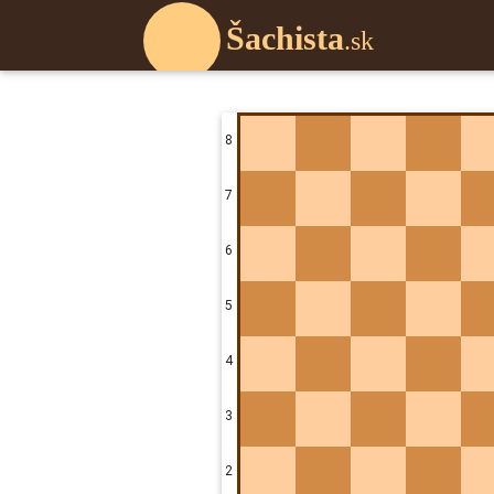
Šachista
.sk
8
7
6
5
4
3
2