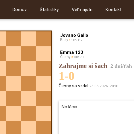
Domov
Štatistiky
Veľmajstri
Kontakt
Jovano Gallo
Biely
1428
+17
Emma 123
Čierny
1308
-17
Zahrajme si šach
2 dni/ťah
1-0
Čierny sa vzdal
25.05.2026. 20:01
Notácia