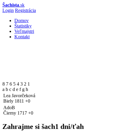
Šachista
.sk
Login
Registrácia
Domov
Štatistiky
Veľmajstri
Kontakt
8 7 6 5 4 3 2 1
a b c d e f g h
Lea Javorčeková
Biely
1811
+0
AdoB
Čierny
1717
+0
Zahrajme si šach
1 dni/ťah