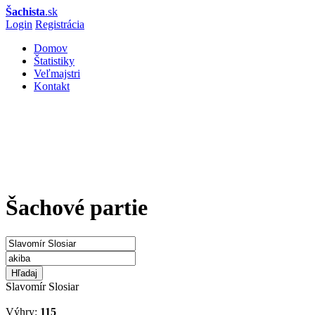
Šachista
.sk
Login
Registrácia
Domov
Štatistiky
Veľmajstri
Kontakt
Šachové partie
Hľadaj
Slavomír Slosiar
Výhry:
115