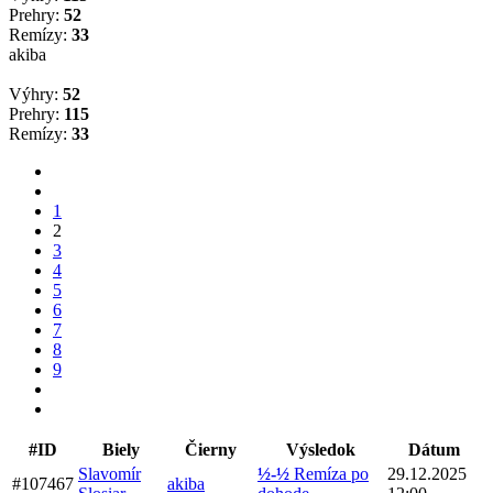
Prehry:
52
Remízy:
33
akiba
Výhry:
52
Prehry:
115
Remízy:
33
1
2
3
4
5
6
7
8
9
#ID
Biely
Čierny
Výsledok
Dátum
Slavomír
½-½
Remíza po
29.12.2025
#107467
akiba