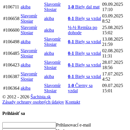
Slavomír
09.09.2025
#106711
akiba
1-0
Biely dal mat
Slosiar
17:10
Slavomír
03.09.2025
#106658
akiba
0-1
Biely sa vzdal
Slosiar
8:52
Slavomír
½-½
Remíza po
25.08.2025
#106600
akiba
Slosiar
dohode
15:02
Slavomír
13.08.2025
#106498
akiba
0-1
Biely sa vzdal
Slosiar
21:59
Slavomír
02.08.2025
#106485
akiba
0-1
Biely sa vzdal
Slosiar
11:31
Slavomír
28.07.2025
#106423
akiba
0-1
Biely sa vzdal
Slosiar
18:56
Slavomír
17.07.2025
#106387
akiba
0-1
Biely sa vzdal
Slosiar
4:52
Slavomír
1-0
Čierny sa
09.07.2025
#106364
akiba
Slosiar
vzdal
15:01
© 2012 - 2026
Šachista.sk
Zásady ochrany osobných údajov
Kontakt
Prihlásiť sa
Prihlasovací e-mail