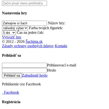
Nastavenia hry
Názov hry:
Farba tvojich figuriek:
Čas na jeden ťah:
Vytvoriť hru
© 2012 - 2026
Šachista.sk
Zásady ochrany osobných údajov
Kontakt
Prihlásiť sa
Prihlasovací e-mail
Heslo
Zabudnuté heslo
Prihlásiť sa
Prihlásenie cez Facebook
Facebook
Registrácia