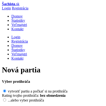
Šachista
.sk
Login
Registrácia
Domov
Štatistiky
Veľmajstri
Kontakt
Login
Registrácia
Domov
Štatistiky
Veľmajstri
Kontakt
Nová partia
Výber protihráča
vytvoriť partiu a počkať si na protihráča
Rating tvojho protihráča:
bez obmedzenia
...alebo vyber protihráča