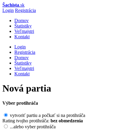
Šachista
.sk
Login
Registrácia
Domov
Štatistiky
Veľmajstri
Kontakt
Login
Registrácia
Domov
Štatistiky
Veľmajstri
Kontakt
Nová partia
Výber protihráča
vytvoriť partiu a počkať si na protihráča
Rating tvojho protihráča:
bez obmedzenia
...alebo vyber protihráča