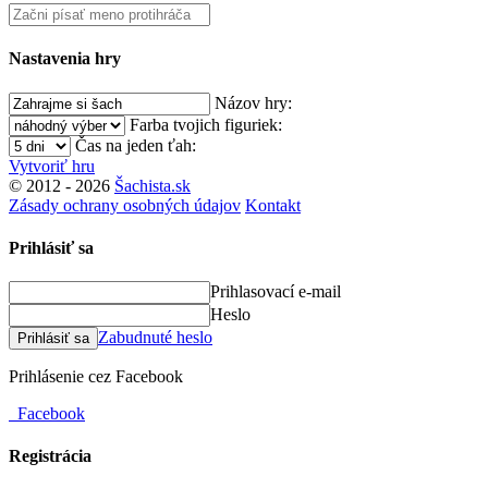
Nastavenia hry
Názov hry:
Farba tvojich figuriek:
Čas na jeden ťah:
Vytvoriť hru
© 2012 - 2026
Šachista.sk
Zásady ochrany osobných údajov
Kontakt
Prihlásiť sa
Prihlasovací e-mail
Heslo
Zabudnuté heslo
Prihlásiť sa
Prihlásenie cez Facebook
Facebook
Registrácia