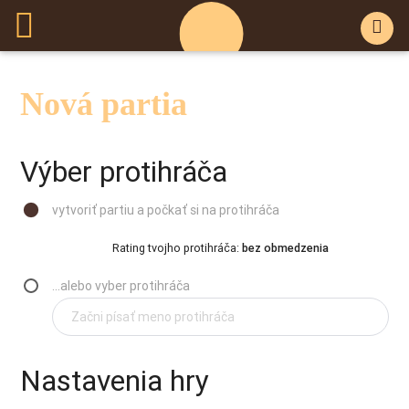
Nová partia
Výber protihráča
vytvoriť partiu a počkať si na protihráča
Rating tvojho protihráča:
bez obmedzenia
...alebo vyber protihráča
Nastavenia hry