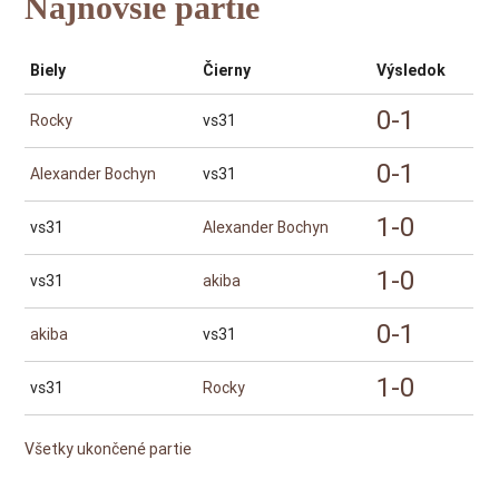
Najnovšie partie
Biely
Čierny
Výsledok
0-1
Rocky
vs31
0-1
Alexander Bochyn
vs31
1-0
vs31
Alexander Bochyn
1-0
vs31
akiba
0-1
akiba
vs31
1-0
vs31
Rocky
Všetky ukončené partie