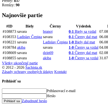
Prehry:
837
Remízy:
90
Najnovšie partie
#ID
Biely
Čierny
Výsledok
#108873
savara
branoj
0-1
Biely sa vzdal
07.0
#108353
Ladislav Čepiga
savara
0-1
Čierny dal mat
06.0
#108221
savara
Ladislav Čepiga
1-0
Biely dal mat
06.0
#108784
akiba
savara
1-0
Čierny sa vzdal
04.0
#108669
savara
dzin69
0-1
Čierny dal mat
02.0
#108855
savara
akiba
1-0
Čierny sa vzdal
31.0
Všetky ukončené partie
© 2012 - 2026
Šachista.sk
Zásady ochrany osobných údajov
Kontakt
Prihlásiť sa
Prihlasovací e-mail
Heslo
Zabudnuté heslo
Prihlásiť sa