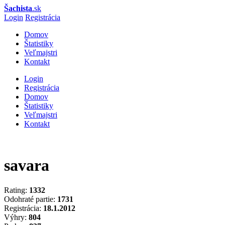
Šachista
.sk
Login
Registrácia
Domov
Štatistiky
Veľmajstri
Kontakt
Login
Registrácia
Domov
Štatistiky
Veľmajstri
Kontakt
savara
Rating:
1332
Odohraté partie:
1731
Registrácia:
18.1.2012
Výhry:
804