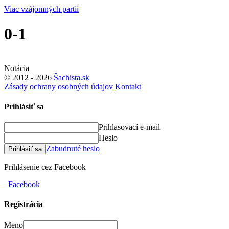
Viac vzájomných partii
0-1
Notácia
© 2012 - 2026
Šachista.sk
Zásady ochrany osobných údajov
Kontakt
Prihlásiť sa
Prihlasovací e-mail
Heslo
Zabudnuté heslo
Prihlásiť sa
Prihlásenie cez Facebook
Facebook
Registrácia
Meno