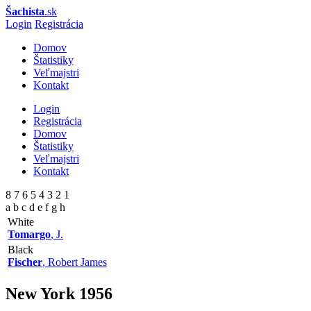
Šachista
.sk
Login
Registrácia
Domov
Štatistiky
Veľmajstri
Kontakt
Login
Registrácia
Domov
Štatistiky
Veľmajstri
Kontakt
8 7 6 5 4 3 2 1
a b c d e f g h
White
Tomargo
, J.
Black
Fischer
, Robert James
New York
1956