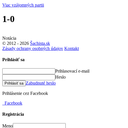
Viac vzájomných partii
1-0
Notácia
© 2012 - 2026
Šachista.sk
Zásady ochrany osobných údajov
Kontakt
Prihlásiť sa
Prihlasovací e-mail
Heslo
Zabudnuté heslo
Prihlásiť sa
Prihlásenie cez Facebook
Facebook
Registrácia
Meno