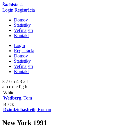
Šachista
.sk
Login
Registrácia
Domov
Štatistiky
Veľmajstri
Kontakt
Login
Registrácia
Domov
Štatistiky
Veľmajstri
Kontakt
8 7 6 5 4 3 2 1
a b c d e f g h
White
Wedberg
, Tom
Black
Dzindzichashvili
, Roman
New York
1991