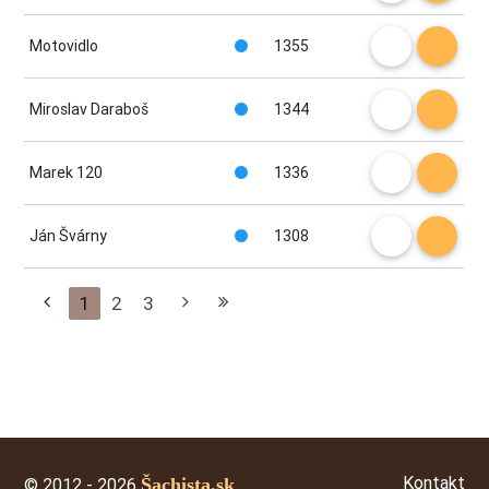
Motovidlo
1355
Miroslav Daraboš
1344
Marek 120
1336
Ján Švárny
1308
1
2
3
Kontakt
Šachista.sk
© 2012 - 2026