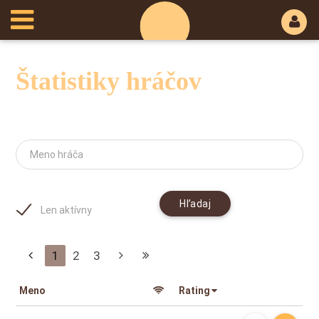
Štatistiky hráčov
Meno hráča
Hľadaj
Len aktívny
1
2
3
Meno
Rating