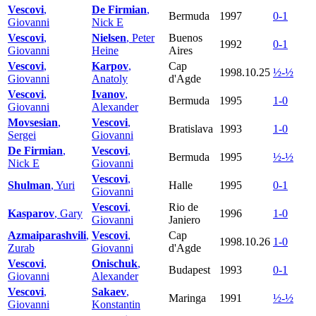
Vescovi
,
De Firmian
,
Bermuda
1997
0-1
Giovanni
Nick E
Vescovi
,
Nielsen
, Peter
Buenos
1992
0-1
Giovanni
Heine
Aires
Vescovi
,
Karpov
,
Cap
1998.10.25
½-½
Giovanni
Anatoly
d'Agde
Vescovi
,
Ivanov
,
Bermuda
1995
1-0
Giovanni
Alexander
Movsesian
,
Vescovi
,
Bratislava
1993
1-0
Sergei
Giovanni
De Firmian
,
Vescovi
,
Bermuda
1995
½-½
Nick E
Giovanni
Vescovi
,
Shulman
, Yuri
Halle
1995
0-1
Giovanni
Vescovi
,
Rio de
Kasparov
, Gary
1996
1-0
Giovanni
Janiero
Azmaiparashvili
,
Vescovi
,
Cap
1998.10.26
1-0
Zurab
Giovanni
d'Agde
Vescovi
,
Onischuk
,
Budapest
1993
0-1
Giovanni
Alexander
Vescovi
,
Sakaev
,
Maringa
1991
½-½
Giovanni
Konstantin