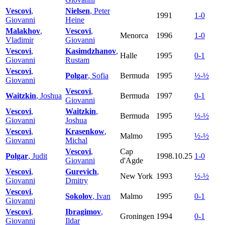
Vescovi
,
Nielsen
, Peter
1991
1-0
Giovanni
Heine
Malakhov
,
Vescovi
,
Menorca
1996
1-0
Vladimir
Giovanni
Vescovi
,
Kasimdzhanov
,
Halle
1995
0-1
Giovanni
Rustam
Vescovi
,
Polgar
, Sofia
Bermuda
1995
½-½
Giovanni
Vescovi
,
Waitzkin
, Joshua
Bermuda
1997
0-1
Giovanni
Vescovi
,
Waitzkin
,
Bermuda
1995
½-½
Giovanni
Joshua
Vescovi
,
Krasenkow
,
Malmo
1995
½-½
Giovanni
Michal
Vescovi
,
Cap
Polgar
, Judit
1998.10.25
1-0
Giovanni
d'Agde
Vescovi
,
Gurevich
,
New York
1993
½-½
Giovanni
Dmitry
Vescovi
,
Sokolov
, Ivan
Malmo
1995
0-1
Giovanni
Vescovi
,
Ibragimov
,
Groningen
1994
0-1
Giovanni
Ildar