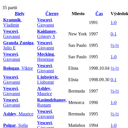
35 partii
Biely
Čierny
Miesto
Čas
Výsledo
Kramnik
,
Vescovi
,
1991
1-0
Vladimir
Giovanni
Vescovi
,
Kaidanov
,
New York
1997
0-1
Giovanni
Grigory S
Granda Zuniga
,
Vescovi
,
Sao Paulo
1995
½-½
Julio E
Giovanni
Vescovi
,
Mecking
,
Sao Paulo
1995
1-0
Giovanni
Henrique
Vescovi
,
Bologan
, Viktor
Elista
1998.10.04
½-½
Giovanni
Vescovi
,
Ljubojevic
,
Elista
1998.09.30
0-1
Giovanni
Ljubomir
Vescovi
,
Ashley
,
Bermuda
1997
½-½
Giovanni
Maurice
Vescovi
,
Kasimdzhanov
,
Menorca
1996
1-0
Giovanni
Rustam
Vescovi
,
Ashley
, Maurice
Bermuda
1995
½-½
Giovanni
Vescovi
,
Polgar
, Sofia
Matinhos
1994
1-0
Giovanni