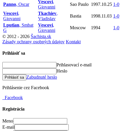
Vescovi
,
Panno
, Oscar
Sao Paulo
1997.10.25
1-0
Giovanni
Vescovi
,
Tkachiev
,
Bastia
1998.11.03
1-0
Giovanni
Vladislav
Lputian
, Smbat
Vescovi
,
Moscow
1994
1-0
G
Giovanni
© 2012 - 2026
Šachista.sk
Zásady ochrany osobných údajov
Kontakt
Prihlásiť sa
Prihlasovací e-mail
Heslo
Zabudnuté heslo
Prihlásiť sa
Prihlásenie cez Facebook
Facebook
Registrácia
Meno
E-mail