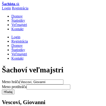
Šachista
.sk
Login
Registrácia
Domov
Štatistiky
Veľmajstri
Kontakt
Login
Registrácia
Domov
Štatistiky
Veľmajstri
Kontakt
Šachoví veľmajstri
Meno hráča
Meno protihráča
Hľadaj
Vescovi, Giovanni